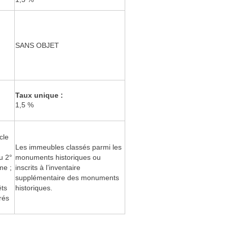
SANS OBJET
Taux unique :
1,5 %
cle
Les immeubles classés parmi les
u 2°
monuments historiques ou
me ;
inscrits à l’inventaire
supplémentaire des monuments
êts
historiques.
rés