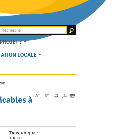
PROJET ?
ACCUEIL
ATION LOCALE
izon
icables à
Taux unique :
1,5 %