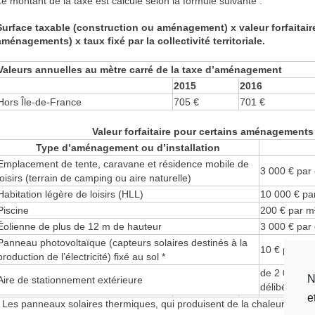
Le montant de la taxe est calculé selon la formule suivante :
Surface taxable (construction ou aménagement) x valeur forfaitaire
aménagements) x taux fixé par la collectivité territoriale.
Valeurs annuelles au mètre carré de la taxe d’aménagement
2015
2016
Hors Île-de-France
705 €
701 €
Valeur forfaitaire pour certains aménagements 
Type d’aménagement ou d’installation
Emplacement de tente, caravane et résidence mobile de
3 000 € par
loisirs (terrain de camping ou aire naturelle)
Habitation légère de loisirs (HLL)
10 000 € p
Piscine
200 € par m
Éolienne de plus de 12 m de hauteur
3 000 € par
Panneau photovoltaïque (capteurs solaires destinés à la
10 € par m²
production de l’électricité) fixé au sol *
de 2 000 € 
N
Aire de stationnement extérieure
délibération d
e
* Les panneaux solaires thermiques, qui produisent de la chaleur, ne so