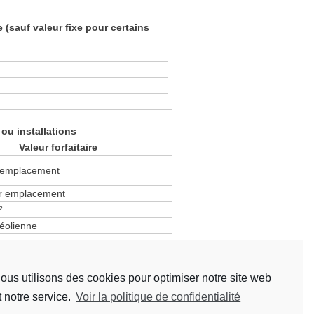
 (sauf valeur fixe pour certains
ou installations
Valeur forfaitaire
 emplacement
ar emplacement
²
 éolienne
 de surface de panneau
à 5 000 € par emplacement (selon la
ous utilisons des cookies pour optimiser notre site web
e la collectivité territoriale).
t notre service.
Voir la politique de confidentialité
nt pas taxés.