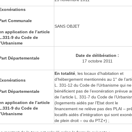
Exonérations
Part Communale
SANS OBJET
en application de l’article
L.331-9 du Code de
l’Urbanisme
Date de délibération :
Part Départementale
17 octobre 2011
En totalité
, les locaux d’habitation et
d’hébergement mentionnés au 1° de l’arti
Exonérations
L. 331-12 du Code de l’Urbanisme qui ne
bénéficient pas de l’exonération prévue a
Part Départementale
de l’article L. 331-7 du Code de l’Urbanis
en application de l’article
(logements aidés par l’Etat dont le
L.331-9 du Code de
financement ne relève pas des PLAI – pr
l’Urbanisme
locatifs aidés d’intégration qui sont exoné
de plein droit – ou du PTZ+) ;