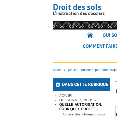
Skip
Droit des sols
to
content
L'instruction des dossiers
Rechercher pour :
QUI S
COMMENT FAIRE
Accueil
»
Quelle autorisation, pour quel proje
DANS CETTE RUBRIQUE
ACCUEIL
QUI SOMMES NOUS ?
QUELLE AUTORISATION,
POUR QUEL PROJET ?
Obtenir des informations sur