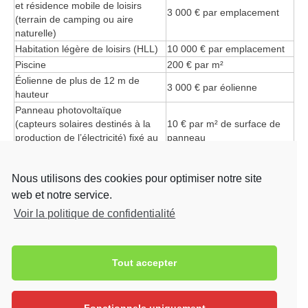
et résidence mobile de loisirs
3 000 € par emplacement
(terrain de camping ou aire
naturelle)
Habitation légère de loisirs (HLL)
10 000 € par emplacement
Piscine
200 € par m²
Éolienne de plus de 12 m de
3 000 € par éolienne
hauteur
Panneau photovoltaïque
(capteurs solaires destinés à la
10 € par m² de surface de
production de l’électricité) fixé au
panneau
sol *
de 2 000 € à 5 000 € par
Nous utilisons des cookies pour optimiser notre site
emplacement (selon la
Aire de stationnement extérieure
web et notre service.
délibération de la collectivité
territoriale).
Voir la politique de confidentialité
* Les panneaux solaires thermiques, qui produisent de la
chaleur, ne sont pas taxés.
Tout accepter
–> Pour aller plus loin et évaluer la Taxe d’Aménagement
utilisez le simulateur proposé par le
site du ministère du
logement