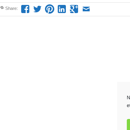
Share:
N
e