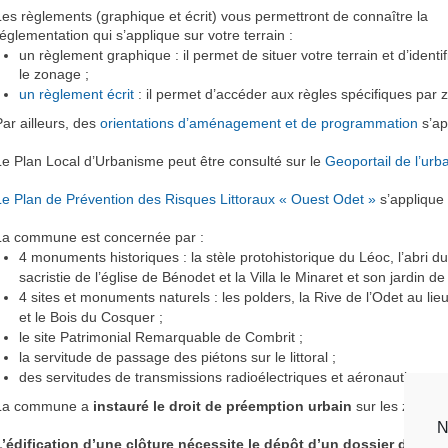
Les règlements (graphique et écrit) vous permettront de connaître la
réglementation qui s’applique sur votre terrain :
un règlement graphique : il permet de situer votre terrain et d’identif
le zonage ;
un règlement écrit
: il permet d’accéder aux règles spécifiques par 
Par ailleurs, des
orientations d’aménagement et de programmation
s’ap
Le Plan Local d’Urbanisme peut être consulté sur le
Geoportail de l’urb
Le Plan de Prévention des Risques Littoraux « Ouest Odet »
s’applique
La commune est concernée par :
4 monuments historiques : la stèle protohistorique du Léoc, l’abri du
sacristie de l’église de Bénodet et la Villa le Minaret et son jardin d
4 sites et monuments naturels : les polders, la Rive de l’Odet au lie
et le Bois du Cosquer ;
le site Patrimonial Remarquable de Combrit ;
la servitude de passage des piétons sur le littoral ;
des servitudes de transmissions radioélectriques et aéronautiques.
La commune a
instauré le droit de préemption urbain
sur les zones U
N
L’édification d’une clôture nécessite le dépôt d’un dossier de décl