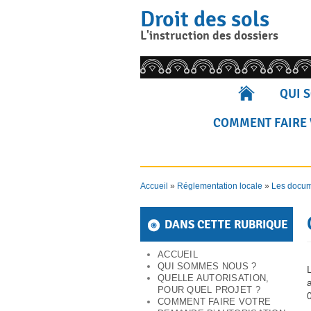
Skip
Droit des sols
to
content
L'instruction des dossiers
Rechercher pour :
QUI 
COMMENT FAIRE 
Accueil
»
Réglementation locale
»
Les docume
DANS CETTE RUBRIQUE
ACCUEIL
QUI SOMMES NOUS ?
QUELLE AUTORISATION,
POUR QUEL PROJET ?
COMMENT FAIRE VOTRE