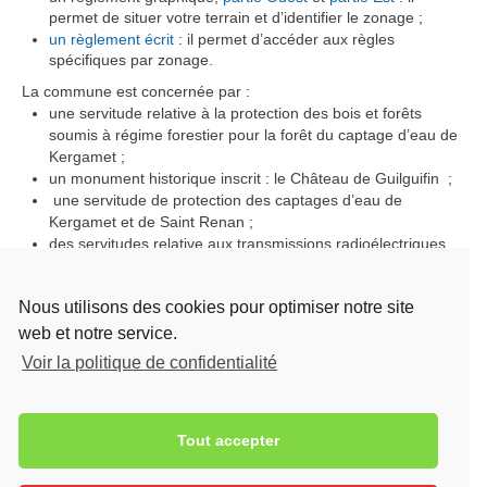
permet de situer votre terrain et d’identifier le zonage ;
un règlement écrit
: il permet d’accéder aux règles
spécifiques par zonage.
La commune est concernée par :
une servitude relative à la protection des bois et forêts
soumis à régime forestier pour la forêt du captage d’eau de
Kergamet ;
un monument historique inscrit : le Château de Guilguifin ;
une servitude de protection des captages d’eau de
Kergamet et de Saint Renan ;
des servitudes relative aux transmissions radioélectriques,
téléphoniques et télégraphiques ;
des servitudes aéronautiques.
Nous utilisons des cookies pour optimiser notre site
La commune a instauré le droit de préemption urbain sur les
web et notre service.
zones U et AU du territoire.
Voir la politique de confidentialité
L’édification d’une clôture nécessite le dépôt d’un dossier de
déclaration préalable sur la commune de LANDUDEC.
Tout accepter
La commune de LANDUDEC a voté un taux de 1,50 % pour la
taxe d’aménagement et a décidé d’exonérer les abris de
jardins.