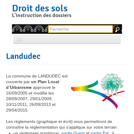
Skip
Droit des sols
to
content
L'instruction des dossiers
Rechercher pour :
Accueil
Landudec
Qui sommes nous ?
Quelle autorisation, pour quel projet ?
La commune de LANDUDEC est
couverte par
un Plan Local
Comment faire votre demande d’autorisation ?
d’Urbanisme
approuvé le
16/09/2005 et modifié les
Réglementation locale
28/09/2007, 29/01/2009,
10/11/2011, 26/09/2013 et
Permanence architecte-conseil
29/04/2015.
Les règlements (graphique et écrit) vous permettront de
Contact
connaître la réglementation qui s’applique sur votre terrain :
un règlement graphique,
partie Ouest
et
partie Est
: il