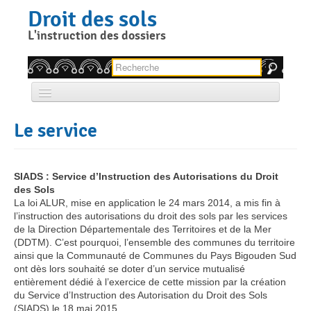
Skip
Droit des sols
to
content
L'instruction des dossiers
Rechercher pour :
Accueil
Le service
Qui sommes nous ?
Quelle autorisation, pour quel projet ?
SIADS : Service d’Instruction des Autorisations du Droit
des Sols
Comment faire votre demande d’autorisation ?
La loi ALUR, mise en application le 24 mars 2014, a mis fin à
l’instruction des autorisations du droit des sols par les services
Réglementation locale
de la Direction Départementale des Territoires et de la Mer
(DDTM). C’est pourquoi, l’ensemble des communes du territoire
Permanence architecte-conseil
ainsi que la Communauté de Communes du Pays Bigouden Sud
ont dès lors souhaité se doter d’un service mutualisé
entièrement dédié à l’exercice de cette mission par la création
Contact
du Service d’Instruction des Autorisation du Droit des Sols
(SIADS) le 18 mai 2015.