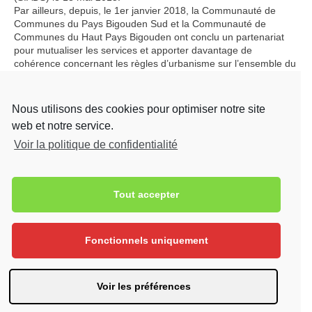
Par ailleurs, depuis, le 1er janvier 2018, la Communauté de
Communes du Pays Bigouden Sud et la Communauté de
Communes du Haut Pays Bigouden ont conclu un partenariat
pour mutualiser les services et apporter davantage de
cohérence concernant les règles d’urbanisme sur l’ensemble du
territoire bigouden.
Le service travaille en étroite relation avec chaque commune du
Pays Bigouden mais également avec des professionnels de
Nous utilisons des cookies pour optimiser notre site
l’aménagement et de la construction ainsi que des particuliers.
web et notre service.
Toutefois, seul l’instruction des dossiers est effectué au sein du
service, car l’autorité compétente pour la délivrance des
Voir la politique de confidentialité
autorisations reste de la compétence du Maire de chaque
commune. Par conséquent, pour toutes demandes
d’autorisations, il est nécessaire pour chaque pétitionnaire de
Tout accepter
prendre contact avec la Mairie de la commune sur laquelle va
s’implanter la construction afin d’obtenir un positionnement
quant à la faisabilité du projet.
Fonctionnels uniquement
Share:
Voir les préférences
Politique de confidentialité
Notice d’information générale RGPD